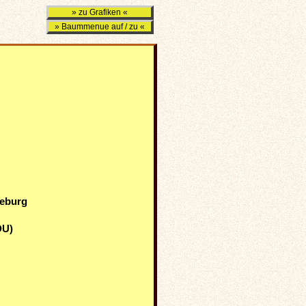
» zu Grafiken «
» Baummenue auf / zu «
deburg
DU)