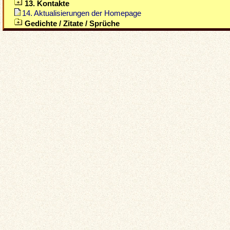
13. Kontakte
14. Aktualisierungen der Homepage
Gedichte / Zitate / Sprüche