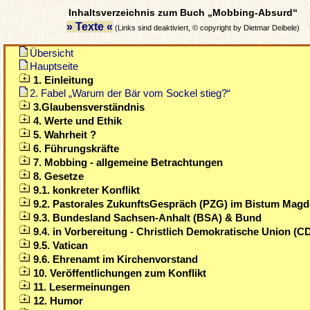
Inhaltsverzeichnis zum Buch „Mobbing-Absurd“
» Texte «
(Links sind deaktiviert, © copyright by Dietmar Deibele)
Übersicht
Hauptseite
1. Einleitung
2. Fabel „Warum der Bär vom Sockel stieg?“
3.Glaubensverständnis
4. Werte und Ethik
5. Wahrheit ?
6. Führungskräfte
7. Mobbing - allgemeine Betrachtungen
8. Gesetze
9.1. konkreter Konflikt
9.2. Pastorales ZukunftsGespräch (PZG) im Bistum Mag
9.3. Bundesland Sachsen-Anhalt (BSA) & Bund
9.4. in Vorbereitung - Christlich Demokratische Union (C
9.5. Vatican
9.6. Ehrenamt im Kirchenvorstand
10. Veröffentlichungen zum Konflikt
11. Lesermeinungen
12. Humor